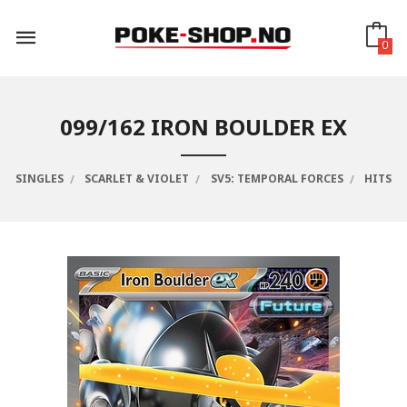
Gå
til
innholdet
0
099/162 IRON BOULDER EX
SINGLES
SCARLET & VIOLET
SV5: TEMPORAL FORCES
HITS