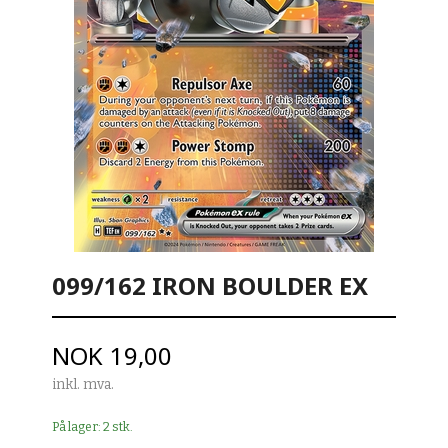
099/162 IRON BOULDER EX
Pris
NOK
19,00
inkl. mva.
På lager: 2 stk.