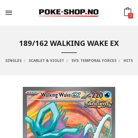
Gå
til
innholdet
0
189/162 WALKING WAKE EX
SINGLES
SCARLET & VIOLET
SV5: TEMPORAL FORCES
HITS