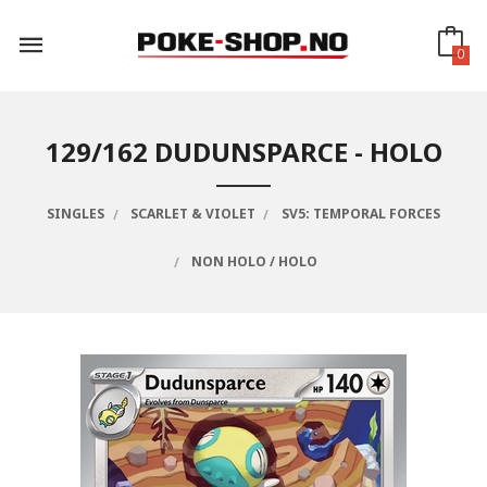
Gå
til
innholdet
0
129/162 DUDUNSPARCE - HOLO
SINGLES
SCARLET & VIOLET
SV5: TEMPORAL FORCES
NON HOLO / HOLO