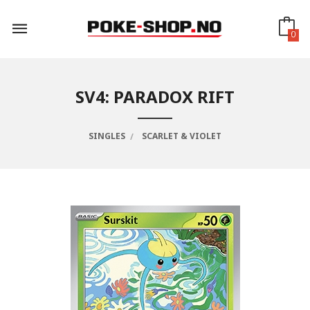
Gå
til
innholdet
0
SV4: PARADOX RIFT
SINGLES
SCARLET & VIOLET