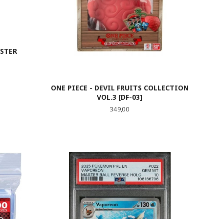
OSTER
ONE PIECE - DEVIL FRUITS COLLECTION
VOL.3 [DF-03]
Pris
349,00
KJØP