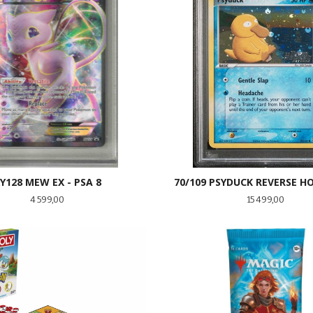
Y128 MEW EX - PSA 8
70/109 PSYDUCK REVERSE HO
Pris
Pris
4 599,00
15 499,00
KJØP
KJØP