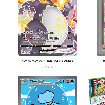
SV107/SV122 CHARIZARD VMAX
X
Pris
1 929,00
KJØP