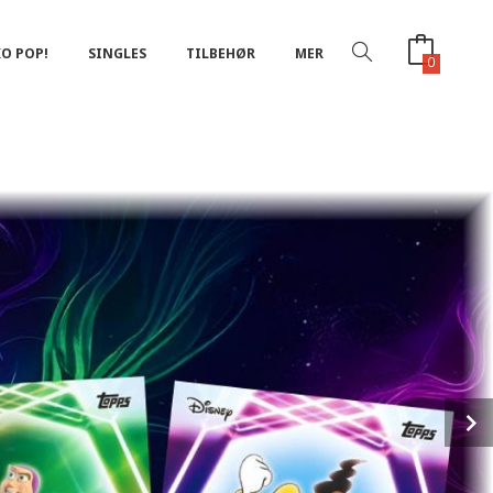
O POP!
SINGLES
TILBEHØR
MER
0