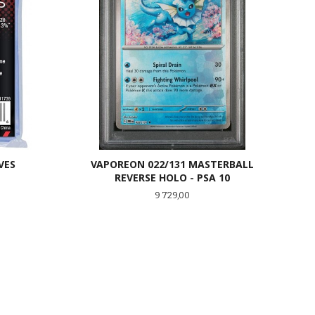
VES
VAPOREON 022/131 MASTERBALL
REVERSE HOLO - PSA 10
Pris
9 729,00
KJØP