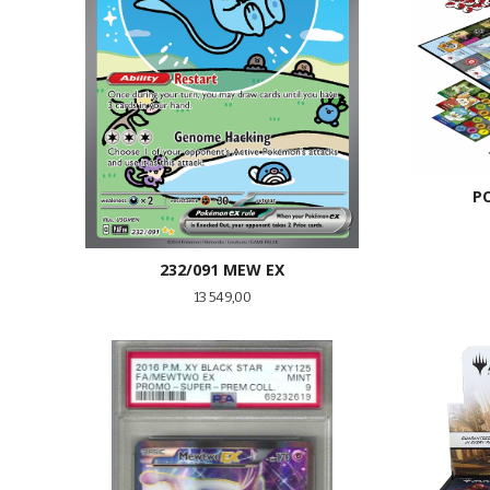
P
232/091 MEW EX
Pris
13 549,00
KJØP