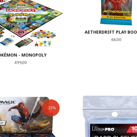
AETHERDRIFT PLAY BO
Pris
64,00
OKÉMON - MONOPOLY
Pris
499,00
KJØP
KJØP
-23%