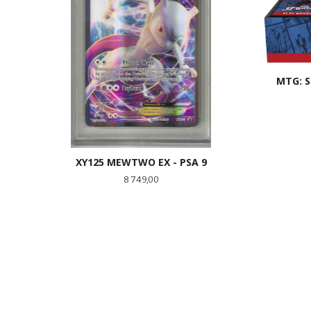
MTG: 
XY125 MEWTWO EX - PSA 9
Pris
8 749,00
KJØP