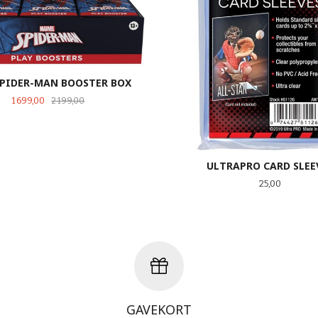
SPIDER-MAN BOOSTER BOX
Tilbud
Rabatt
1 699,00
2 199,00
ULTRAPRO CARD SLEE
Pris
25,00
KJØP
KJØP
GAVEKORT