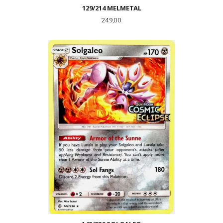
129/214 MELMETAL
Pris
249,00