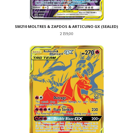
SM210 MOLTRES & ZAPDOS & ARTICUNO GX (SEALED)
Pris
2 159,00