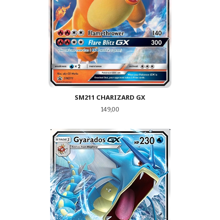
SM211 CHARIZARD GX
Pris
149,00