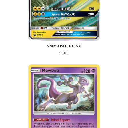
SM213 RAICHU GX
Pris
39,00