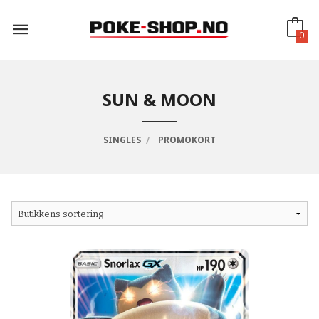
Gå
til
innholdet
0
SUN & MOON
SINGLES
PROMOKORT