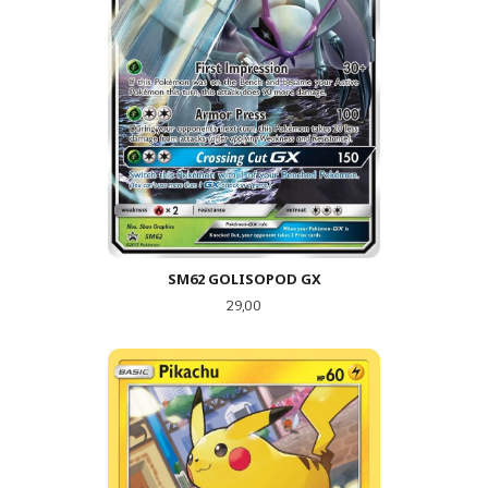
SM62 GOLISOPOD GX
Pris
29,00