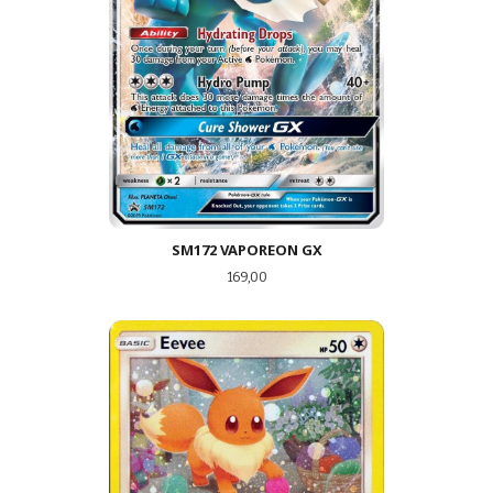
SM172 VAPOREON GX
Pris
169,00