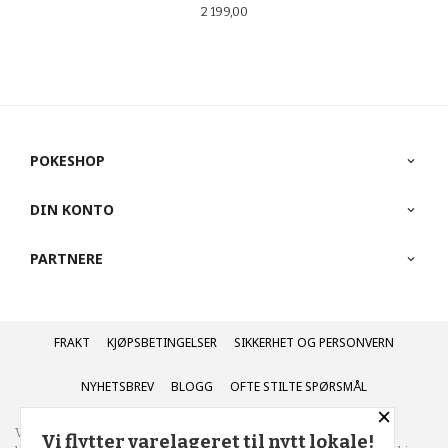
Pris
2 199,00
POKESHOP
DIN KONTO
PARTNERE
FRAKT
KJØPSBETINGELSER
SIKKERHET OG PERSONVERN
NYHETSBREV
BLOGG
OFTE STILTE SPØRSMÅL
×
Vår nettbutikk bruker cookies slik at du får en bedre
Vi flytter varelageret til nytt lokale!