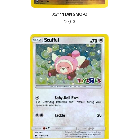
75/111 JANGMO-O
Pris
159,00