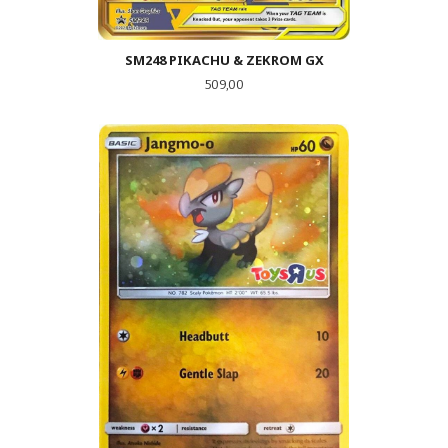
SM248 PIKACHU & ZEKROM GX
Pris
509,00