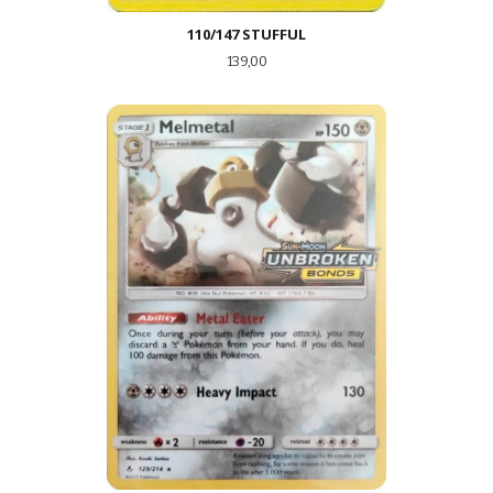
110/147 STUFFUL
Pris
139,00