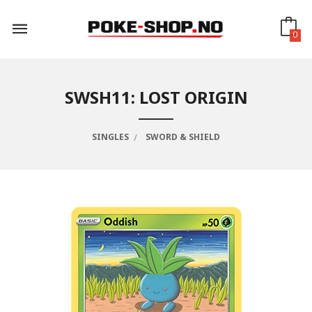
Gå
til
innholdet
0
SWSH11: LOST ORIGIN
SINGLES
SWORD & SHIELD