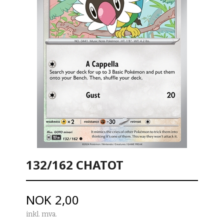
132/162 CHATOT
Pris
NOK
2,00
inkl. mva.