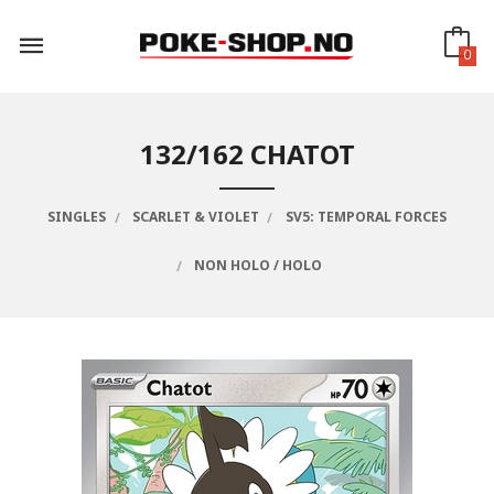
Gå
til
innholdet
0
132/162 CHATOT
SINGLES
SCARLET & VIOLET
SV5: TEMPORAL FORCES
NON HOLO / HOLO