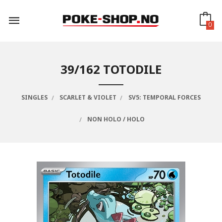
Gå
til
innholdet
0
39/162 TOTODILE
SINGLES
SCARLET & VIOLET
SV5: TEMPORAL FORCES
NON HOLO / HOLO