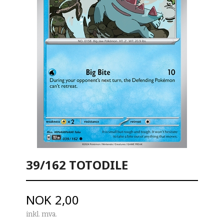
39/162 TOTODILE
Pris
NOK
2,00
inkl. mva.