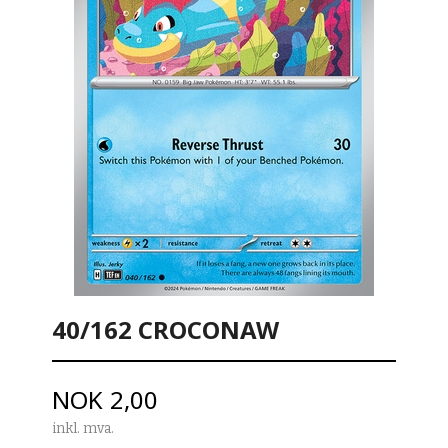
40/162 CROCONAW
Pris
NOK
2,00
inkl. mva.