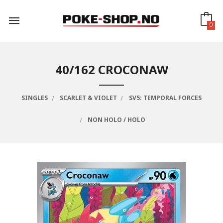
Gå
til
innholdet
0
40/162 CROCONAW
SINGLES
SCARLET & VIOLET
SV5: TEMPORAL FORCES
NON HOLO / HOLO