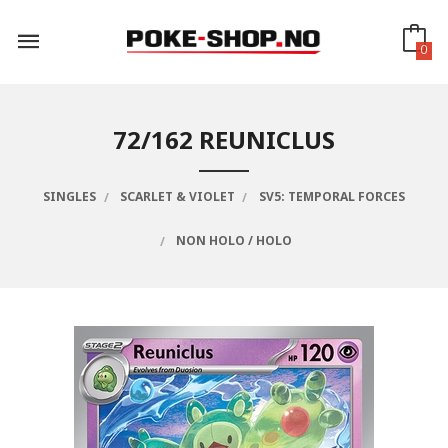
Gå
til
innholdet
0
72/162 REUNICLUS
SINGLES
SCARLET & VIOLET
SV5: TEMPORAL FORCES
NON HOLO / HOLO