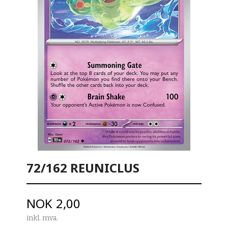
72/162 REUNICLUS
Pris
NOK
2,00
inkl. mva.