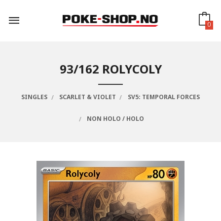
Gå
til
innholdet
0
93/162 ROLYCOLY
SINGLES
SCARLET & VIOLET
SV5: TEMPORAL FORCES
NON HOLO / HOLO