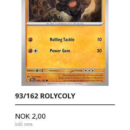
93/162 ROLYCOLY
Pris
NOK
2,00
inkl. mva.