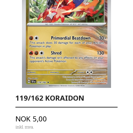
119/162 KORAIDON
Pris
NOK
5,00
inkl. mva.