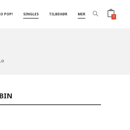
O POP!
SINGLES
TILBEHØR
MER
0
LO
BBIN