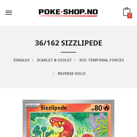
Gå
til
innholdet
0
36/162 SIZZLIPEDE
SINGLES
SCARLET & VIOLET
SV5: TEMPORAL FORCES
REVERSE HOLO