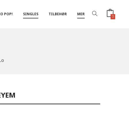
O POP!
SINGLES
TILBEHØR
MER
0
LO
EYEM