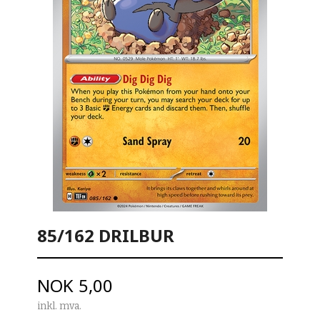
85/162 DRILBUR
Pris
NOK
5,00
inkl. mva.