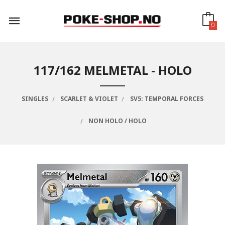
Gå
til
innholdet
0
117/162 MELMETAL - HOLO
SINGLES
SCARLET & VIOLET
SV5: TEMPORAL FORCES
NON HOLO / HOLO