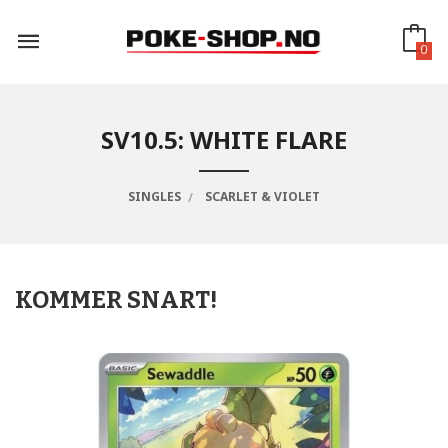
Gå
til
innholdet
0
SV10.5: WHITE FLARE
SINGLES
SCARLET & VIOLET
KOMMER SNART!