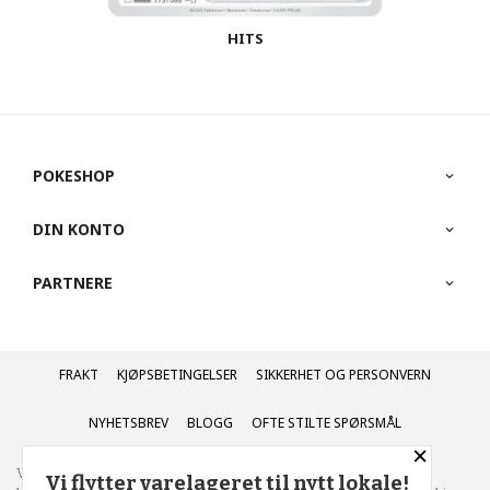
HITS
POKESHOP
DIN KONTO
PARTNERE
FRAKT
KJØPSBETINGELSER
SIKKERHET OG PERSONVERN
NYHETSBREV
BLOGG
OFTE STILTE SPØRSMÅL
×
Vår nettbutikk bruker cookies slik at du får en bedre
Vi flytter varelageret til nytt lokale!