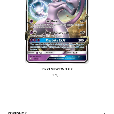
39/73 MEWTWO GX
Pris
159,00
POKESHOP