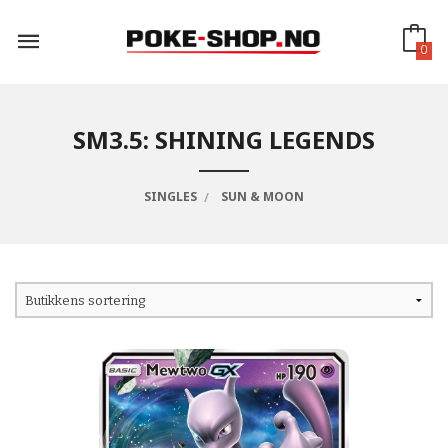
Gå
til
innholdet
0
SM3.5: SHINING LEGENDS
SINGLES
SUN & MOON