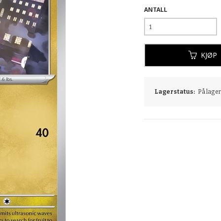
ANTALL
KJØP
Lagerstatus:
På lager