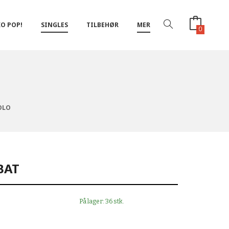
O POP!
SINGLES
TILBEHØR
MER
0
OLO
BAT
På lager: 36 stk.