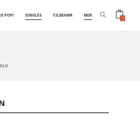
O POP!
SINGLES
TILBEHØR
MER
0
HOLO
EN