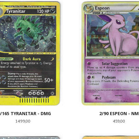
LES MER
KJØP
9/165 TYRANITAR - DMG
2/90 ESPEON - NM
Pris
Pris
1 499,00
459,00
KJØP
LES MER