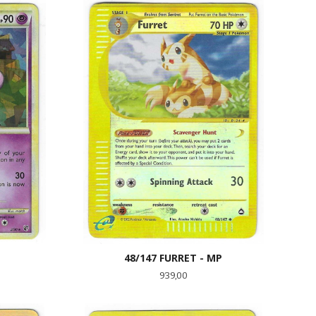
KJØP
48/147 FURRET - MP
Pris
939,00
LES MER