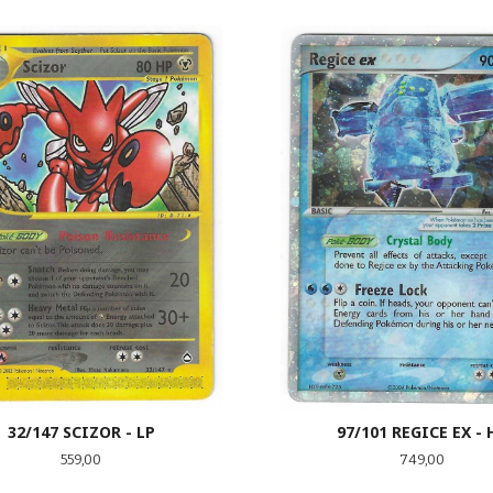
LES MER
LES MER
32/147 SCIZOR - LP
97/101 REGICE EX - 
Pris
Pris
559,00
749,00