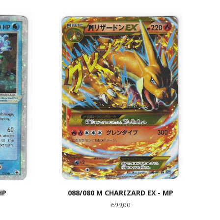
LES MER
HP
088/080 M CHARIZARD EX - MP
Pris
699,00