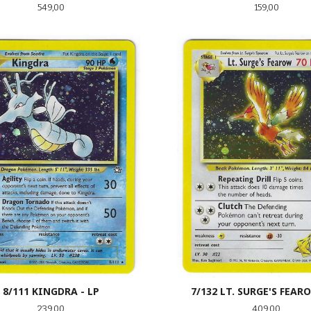
Pris
Pris
549,00
159,00
LES MER
LES MER
8/111 KINGDRA - LP
7/132 LT. SURGE'S FEARO
Pris
Pris
239,00
409,00