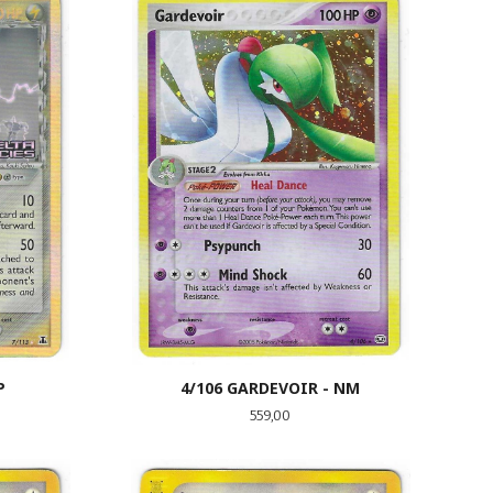
P
4/106 GARDEVOIR - NM
Pris
559,00
LES MER