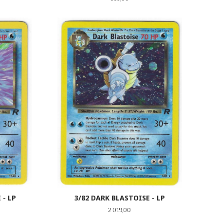
LES MER
 - LP
3/82 DARK BLASTOISE - LP
Pris
2 019,00