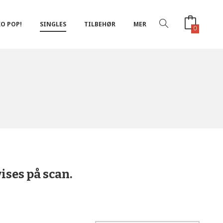
O POP!
SINGLES
TILBEHØR
MER
0
ises på scan.