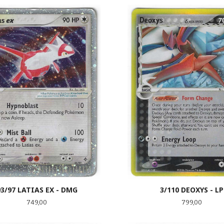
KJØP
KJØP
93/97 LATIAS EX - DMG
3/110 DEOXYS - LP
Pris
Pris
749,00
799,00