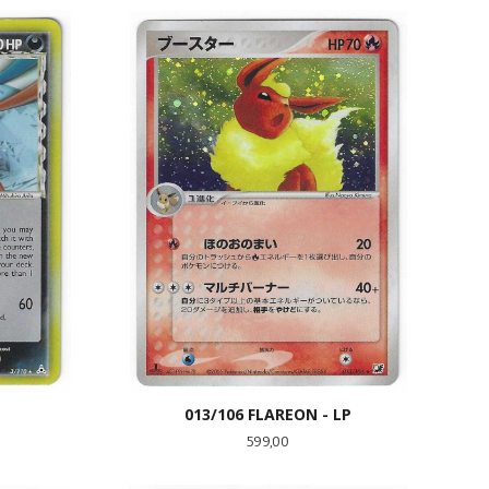
KJØP
013/106 FLAREON - LP
Pris
599,00