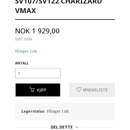
SV107/SV122 CHARIZARD
VMAX
Pris
NOK
1 929,00
inkl. mva.
På lager: 1 stk.
ANTALL
KJØP
ØNSKELISTE
Lagerstatus:
På lager: 1 stk.
DEL DETTE