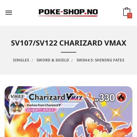
Gå
til
innholdet
0
SV107/SV122 CHARIZARD VMAX
SINGLES
SWORD & SHIELD
SWSH4.5: SHINING FATES