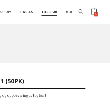
O POP!
SINGLES
TILBEHØR
MER
0
1 (50PK)
ng og oppbevaring av tcg kort