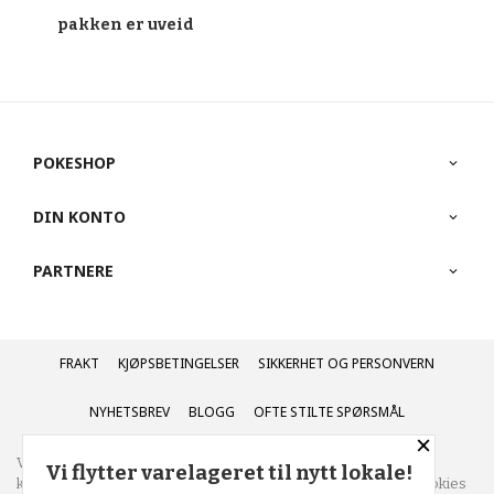
pakken er uveid
POKESHOP
DIN KONTO
PARTNERE
FRAKT
KJØPSBETINGELSER
SIKKERHET OG PERSONVERN
NYHETSBREV
BLOGG
OFTE STILTE SPØRSMÅL
×
Vår nettbutikk bruker cookies slik at du får en bedre
Vi flytter varelageret til nytt lokale!
kjøpsopplevelse og vi kan yte deg bedre service. Vi bruker cookies