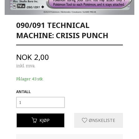
090/091 TECHNICAL
MACHINE: CRISIS PUNCH
Pris
NOK
2,00
inkl. mva.
På lager: 43 stk.
ANTALL
KJØP
ØNSKELISTE