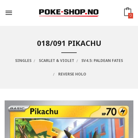
Gå
til
innholdet
0
018/091 PIKACHU
SINGLES
SCARLET & VIOLET
SV4.5: PALDEAN FATES
REVERSE HOLO