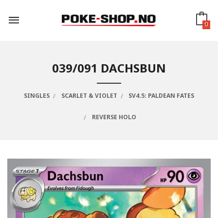
Gå
til
innholdet
0
039/091 DACHSBUN
SINGLES
SCARLET & VIOLET
SV4.5: PALDEAN FATES
REVERSE HOLO