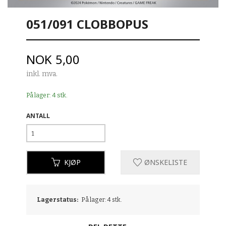
051/091 CLOBBOPUS
Pris
NOK
5,00
inkl. mva.
På lager: 4 stk.
ANTALL
KJØP
ØNSKELISTE
Lagerstatus:
På lager: 4 stk.