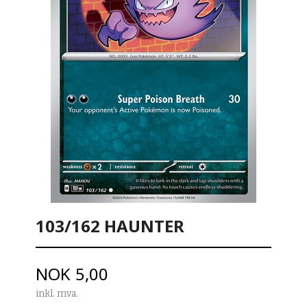
103/162 HAUNTER
Pris
NOK
5,00
inkl. mva.