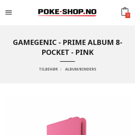
Gå
til
innholdet
0
GAMEGENIC - PRIME ALBUM 8-
POCKET - PINK
TILBEHØR
ALBUM/BINDERS