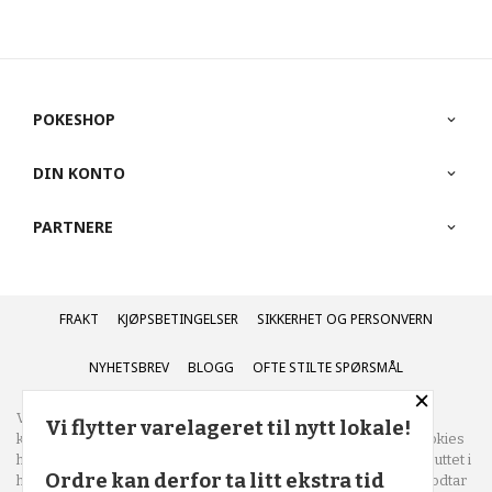
POKESHOP
DIN KONTO
PARTNERE
FRAKT
KJØPSBETINGELSER
SIKKERHET OG PERSONVERN
NYHETSBREV
BLOGG
OFTE STILTE SPØRSMÅL
×
Vår nettbutikk bruker cookies slik at du får en bedre
Vi flytter varelageret til nytt lokale!
kjøpsopplevelse og vi kan yte deg bedre service. Vi bruker cookies
hovedsaklig til å lagre innloggingsdetaljer og huske hva du har puttet i
Ordre kan derfor ta litt ekstra tid
handlekurven din. Fortsett å bruke siden som normalt om du godtar