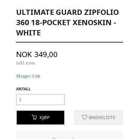
ULTIMATE GUARD ZIPFOLIO
360 18-POCKET XENOSKIN -
WHITE
Pris
NOK
349,00
inkl. mva.
På lager: 3 stk.
ANTALL
KJØP
ØNSKELISTE