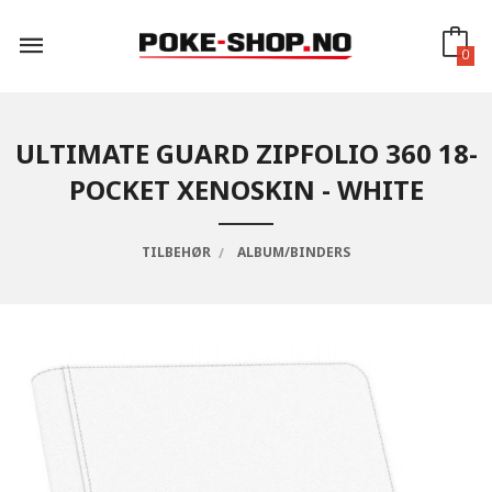
Gå
til
innholdet
0
ULTIMATE GUARD ZIPFOLIO 360 18-
POCKET XENOSKIN - WHITE
TILBEHØR
ALBUM/BINDERS